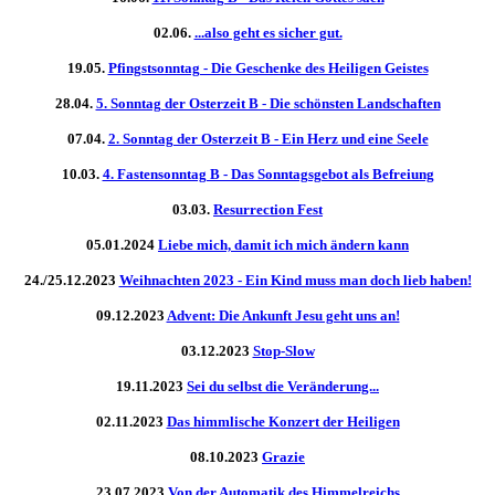
02.06.
...also geht es sicher gut.
19.05.
Pfingstsonntag - Die Geschenke des Heiligen Geistes
28.04.
5. Sonntag der Osterzeit B - Die schönsten Landschaften
07.04.
2. Sonntag der Osterzeit B - Ein Herz und eine Seele
10.03.
4. Fastensonntag B - Das Sonntagsgebot als Befreiung
03.03.
Resurrection Fest
05.01.2024
Liebe mich, damit ich mich ändern kann
24./25.12.2023
Weihnachten 2023 - Ein Kind muss man doch lieb haben!
09.12.2023
Advent: Die Ankunft Jesu geht uns an!
03.12.2023
Stop-Slow
19.11.2023
Sei du selbst die Veränderung...
02.11.2023
Das himmlische Konzert der Heiligen
08.10.2023
Grazie
23.07.2023
Von der Automatik des Himmelreichs