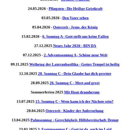
24.05.2026 -
Pfingsten - Die Heilige Geistkraft
03.05.2026 -
Den Vater sehen
05.04.2026 -
Osterzeit - Jesus, der König
15.02.2026 -
6. Sonntag A - Gott stellt uns keine Fallen
27.12.2025
Neues Jahr 2026 - BIN DA
07.12.2025 -
2. Adventssonntag A - Schöne neue Welt
09.11.2025
Weihetag der Lateranbasilika - Gottes Tempel ist heilig
12.10.2025
28. Sonntag C - Dein Glaube hat dich gerettet
28.09.2025
26. Sonntag C - Meet and greet
Sommerferien 2025
Mit Haut drumherum
13.07.2025
15. Sonntag C - Wem kann ich der Nächste sein?
20.04.2025
Osterzeit - Kinder der Auferstehung
13.04.2025
Palmsonntag - Gerechtigkeit, Hilfsbereitschaft, Demut
23.03.2025
3. Fastensonntag C - Gott ist da, auch im Leid