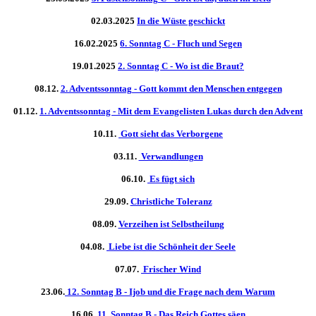
02.03.2025
In die Wüste geschickt
16.02.2025
6. Sonntag C - Fluch und Segen
19.01.2025
2. Sonntag C - Wo ist die Braut?
08.12.
2. Adventssonntag - Gott kommt den Menschen entgegen
01.12.
1. Adventssonntag - Mit dem Evangelisten Lukas durch den Advent
10.11.
Gott sieht das Verborgene
03.11.
Verwandlungen
06.10.
Es fügt sich
29.09.
Christliche Toleranz
08.09.
Verzeihen ist Selbstheilung
04.08.
Liebe ist die Schönheit der Seele
07.07.
Frischer Wind
23.06.
12. Sonntag B - Ijob und die Frage nach dem Warum
16.06.
11. Sonntag B - Das Reich Gottes säen