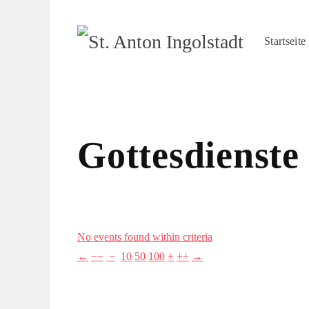
Startseite
Gottesdienste
No events found within criteria
←
−−
−
10
50
100
+
++
→